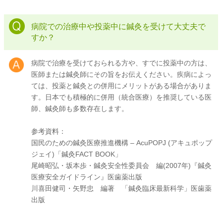
病院での治療中や投薬中に鍼灸を受けて大丈夫で
すか？
病院で治療を受けておられる方や、すでに投薬中の方は、
医師または鍼灸師にその旨をお伝えください。疾病によっ
ては、投薬と鍼灸との併用にメリットがある場合がありま
す。日本でも積極的に併用（統合医療）を推奨している医
師、鍼灸師も多数存在します。
参考資料：
国民のための鍼灸医療推進機構 – AcuPOPJ (アキュポップ
ジェイ)「鍼灸FACT BOOK」
尾崎昭弘・坂本歩・鍼灸安全性委員会 編(2007年)『鍼灸
医療安全ガイドライン』医歯薬出版
川喜田健司・矢野忠 編著 「鍼灸臨床最新科学」医歯薬
出版