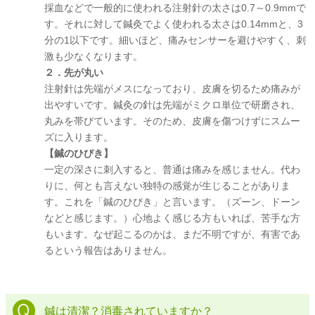
採血などで一般的に使われる注射針の太さは0.7～0.9mmで
す。それに対して鍼灸でよく使われる太さは0.14mmと、3
分の1以下です。細いほど、痛みセンサーを避けやすく、刺
激も少なくなります。
２．先が丸い
注射針は先端がメスになっており、皮膚を切るため痛みが
出やすいです。鍼灸の針は先端がミクロ単位で研磨され、
丸みを帯びています。そのため、皮膚を傷つけずにスムー
ズに入ります。
【鍼のひびき】
一定の深さに刺入すると、普通は痛みを感じません。代わ
りに、何とも言えない独特の感覚が生じることがありま
す。これを「鍼のひびき」と言います。（ズーン、ドーン
などと感じます。）心地よく感じる方もいれば、苦手な方
もいます。なぜ起こるのかは、まだ不明ですが、有害であ
るという報告はありません。
鍼は清潔？消毒されていますか？