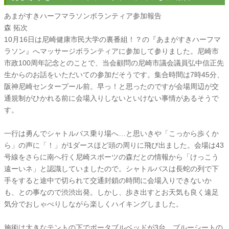
あまがすきハーフマラソンボランティア参加報告
森 拓次
10月16日は尼崎健康市民大学の裏番組！？の『あまがすきハーフマ
ラソン』へマッサージボランティアに参加して参りました。尼崎市
市政100周年記念とのことで、当会顧問の尼崎市議会議員弘中信正先
生からのお話をいただいての参加だそうです。集合時間は7時45分、
阪神尼崎センタープール前。早っ！と思ったのですが会場周辺が交
通規制がひかれる前に会場入りしないといけない事情があるそうで
す。
一行は勇んでシャトルバス乗り場へ…と思いきや「こっから歩くか
ら」の声に「！」が1ダースほど頭の周りに飛び出ました。会場は43
号線をさらに南へ行く尼崎スポーツの森だとの情報から「けっこう
遠ーいネ」と認識していましたので。シャトルバスは長蛇の列で下
手をすると途中で切られて交通封鎖の時間に会場入りできないか
も、との事なので渋渋出発。しかし、歩き出すとお天気も良く遠足
気分でおしゃべりしながら楽しくハイキングしました。
施術は大きなテントの下でポータブルベッドが3台、ブルーシートの