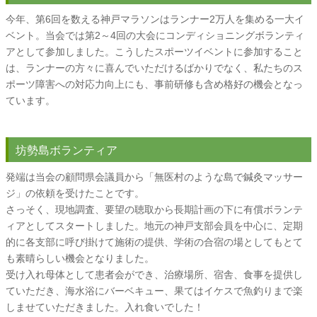
今年、第6回を数える神戸マラソンはランナー2万人を集める一大イ
ベント。当会では第2～4回の大会にコンディショニングボランティ
アとして参加しました。こうしたスポーツイベントに参加すること
は、ランナーの方々に喜んでいただけるばかりでなく、私たちのス
ポーツ障害への対応力向上にも、事前研修も含め格好の機会となっ
ています。
坊勢島ボランティア
発端は当会の顧問県会議員から「無医村のような島で鍼灸マッサー
ジ」の依頼を受けたことです。
さっそく、現地調査、要望の聴取から長期計画の下に有償ボランテ
ィアとしてスタートしました。地元の神戸支部会員を中心に、定期
的に各支部に呼び掛けて施術の提供、学術の合宿の場としてもとて
も素晴らしい機会となりました。
受け入れ母体として患者会ができ、治療場所、宿舎、食事を提供し
ていただき、海水浴にバーベキュー、果てはイケスで魚釣りまで楽
しませていただきました。入れ食いでした！