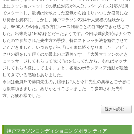
上にクッションマットでの臥位対応が4人分、パイプイス対応が2脚
でスタートし、最初は閑散とした空気から始まりいつしか盛況にな
り待合も満杯に。しかし、神戸マラソン2万4千人規模の経験から
は、8600人の今回は混み方にレース到着ごとの谷間ができた感じで
した。出来高は150名ほどだったようです。今回は鍼灸対応はナシで
したので参加された先生方の手技、特にストレッチ法を勉強させて
いただきました。いつもながら「ほんまに軽くなりました」とビッ
クリの顔をして頂くのが最上のご褒美です！「大阪マラソンのとき
にマッサージしてもらって“効く”のを知ってたから、あればマッサー
ジしてもらう様にしてます。」と、各地のボランティア活動が浸透
してきている感触もありました。
今回は会員外で藤岡先生のお嬢様お2人と今井先生の奥様とご子息に
も援軍頂きました。ありがとうございました。ご参加された先生
方、お疲れ様でした。
続きを読む...
神戸マラソンコンディショニングボランティア